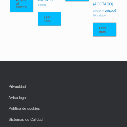
330,00€.
290,00€.
IVA
al
(AGOTADO)
incluido
carrito
El
El
350,00
€
250,00
€
precio
precio
IVA incluido
Leer
original
actual
más
era:
es:
Leer
350,00€.
250,00€
más
Privacidad
Aviso legal
Política de cookies
Sistemas de Calidad