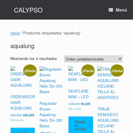
Saltar
CALYPSO
al
Menú
contenido
Inicio
/ Productos etiquetados “aqualung”
aqualung
Mostrando los 4 resultados
¡Oferta!
¡Oferta!
¡Oferta!
SEAFLARE
ORDENADOR
MINI – LED
I330R
Regulador
El
El
125,00
€
95,00
€
AQUALUNG
precio
precio
Buceo
TRAJE
IVA incluido
original
actual
Aqualung
SEMISECO
El
El
330,00
€
290,00
€
era:
es:
precio
precio
Helix Din 300
AQUALUNG
IVA incluido
Añadir
125,00€.
95,00€.
original
actual
al
Bares
ICELAND
carrito
era:
es:
TALLA XL
Añadir
450,00
€