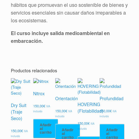
hábitos que promuevan el uso sostenible de bienes y
servicios esenciales sin causar daños irreparables a
los ecosistemas.
El curso incluye salida medioambiental en
embarcación.
Productos relacionados
Nitrox
Orientación
Profundidad
HOVERING
Dry Suit
150,00
€
IVA
(Flotabilidad)
150,00
€
150,00
€
(Traje
incluido
IVA
IVA
incluido
incluido
Seco)
150,00
€
IVA
Añadir
al
incluido
Añadir
Añadir
150,00
€
IVA
carrito
al
al
incluido
carrito
carrito