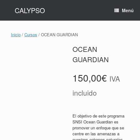
Saltar
CALYPSO
al
Menú
contenido
Inicio
/
Cursos
/ OCEAN GUARDIAN
OCEAN
GUARDIAN
150,00
€
IVA
incluido
El objetivo de este programa
SNSI Ocean Guardian es
promover un enfoque que se
centre en las amenazas a
nuestros entornos naturales.