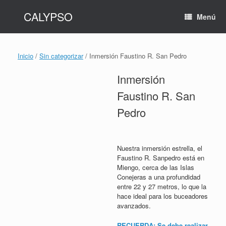
Saltar
CALYPSO
al
Menú
contenido
Inicio
/
Sin categorizar
/ Inmersión Faustino R. San Pedro
Inmersión
Faustino R. San
Pedro
Nuestra inmersión estrella, el
Faustino R. Sanpedro está en
Miengo, cerca de las Islas
Conejeras a una profundidad
entre 22 y 27 metros, lo que la
hace ideal para los buceadores
avanzados.
RECUERDA: Se debe realizar