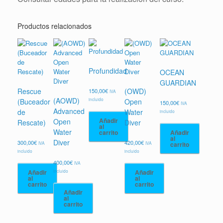
Productos relacionados
Profundidad
OCEAN
GUARDIAN
Rescue
(OWD)
150,00
€
IVA
(AOWD)
incluido
(Buceador
Open
150,00
€
IVA
Advanced
de
Water
incluido
Añadir
Open
Rescate)
Diver
al
Water
carrito
Añadir
al
Diver
300,00
€
420,00
€
IVA
IVA
carrito
incluido
incluido
400,00
€
IVA
incluido
Añadir
Añadir
al
al
carrito
carrito
Añadir
al
carrito