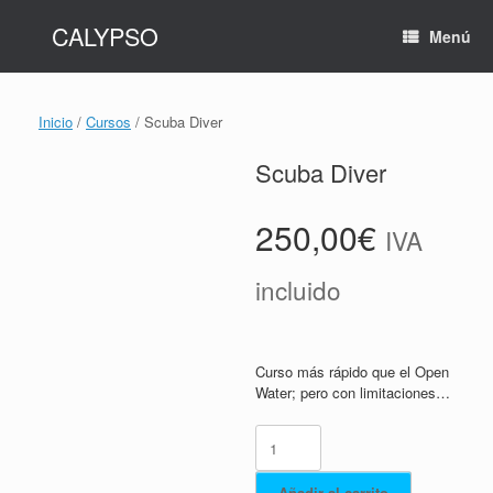
Saltar
CALYPSO
al
Menú
contenido
Inicio
/
Cursos
/ Scuba Diver
Scuba Diver
250,00
€
IVA
incluido
Curso más rápido que el Open
Water; pero con limitaciones…
Scuba
Diver
cantidad
Añadir al carrito