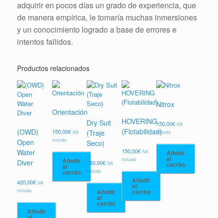
adquirir en pocos días un grado de experiencia, que
de manera empírica, le tomaría muchas inmersiones
y un conocimiento logrado a base de errores e
intentos fallidos.
Productos relacionados
Nitrox
Orientación
HOVERING
Dry Suit
150,00
€
IVA
(Flotabilidad)
(OWD)
150,00
€
(Traje
IVA
incluido
incluido
Open
Seco)
150,00
€
Water
IVA
Añadir
al
incluido
Añadir
Diver
150,00
€
IVA
carrito
al
incluido
carrito
Añadir
420,00
€
IVA
al
incluido
Añadir
carrito
al
carrito
Añadir
al