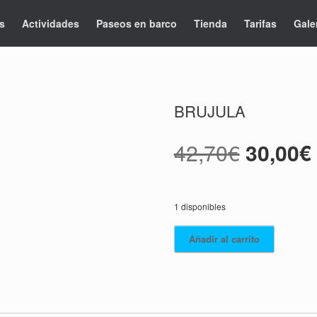
s
Actividades
Paseos en barco
Tienda
Tarifas
Gale
BRUJULA
El
42,70
€
30,00
€
precio
1 disponibles
original
BRUJULA
Añadir al carrito
era:
cantidad
42,70€.