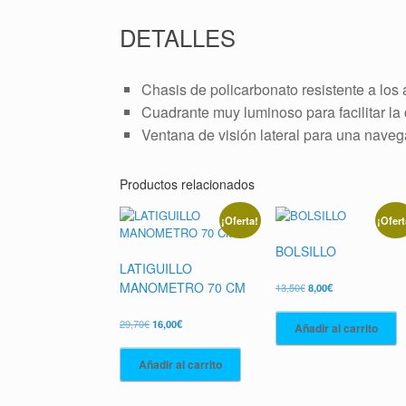
DETALLES
Chasis de policarbonato resistente a los 
Cuadrante muy luminoso para facilitar la
Ventana de visión lateral para una navega
Productos relacionados
¡Oferta!
¡Ofert
BOLSILLO
LATIGUILLO
MANOMETRO 70 CM
El
El
13,50
€
8,00
€
precio
precio
original
actual
El
El
29,70
€
16,00
€
Añadir al carrito
era:
es:
precio
precio
13,50€.
8,00€.
original
actual
Añadir al carrito
era:
es:
29,70€.
16,00€.