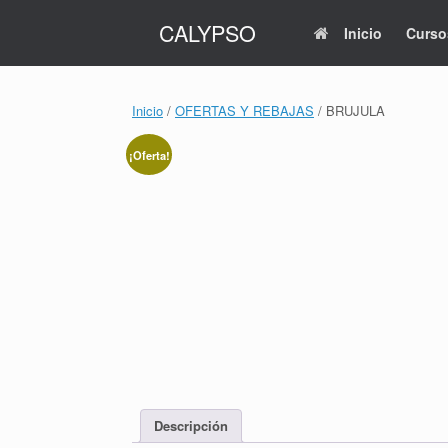
Saltar
CALYPSO
al
Inicio
Curso
contenido
Inicio
/
OFERTAS Y REBAJAS
/ BRUJULA
¡Oferta!
Descripción