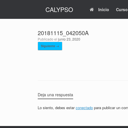
Saltar
CALYPSO
al
Inicio
Curso
contenido
20181115_042050A
Publicado el
junio 23, 2020
Siguiente →
Deja una respuesta
Lo siento, debes estar
conectado
para publicar un com