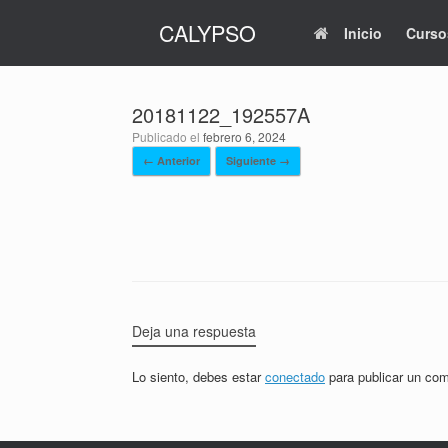
Saltar
CALYPSO
al
Inicio
Curso
contenido
20181122_192557A
Publicado el
febrero 6, 2024
← Anterior
Siguiente →
Deja una respuesta
Lo siento, debes estar
conectado
para publicar un com