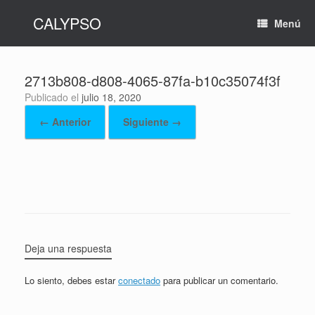
Saltar
CALYPSO
al
Menú
contenido
2713b808-d808-4065-87fa-b10c35074f3f
Publicado el
julio 18, 2020
← Anterior
Siguiente →
Deja una respuesta
Lo siento, debes estar
conectado
para publicar un comentario.